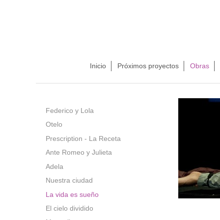
Inicio
Próximos proyectos
Obras
Federico y Lola
Otelo
Prescription - La Receta
Ante Romeo y Julieta
Adela
Nuestra ciudad
La vida es sueño
El cielo dividido