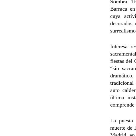
Sombra. Tr
Barraca en
cuya activ
decorados 
surrealismo
Interesa r
sacramental
fiestas del
“sin sacra
dramático, 
tradicional
auto calde
última ins
comprende p
La puesta 
muerte de L
Madrid, en