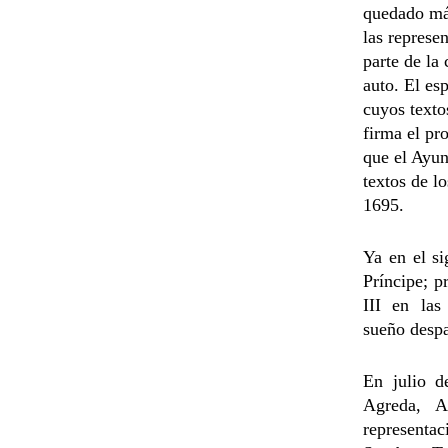
quedado má
las represe
parte de la
auto. El es
cuyos texto
firma el pr
que el Ayun
textos de l
1695.
Ya en el si
Príncipe; 
III en las
sueño
despa
En julio d
Agreda, A
representac