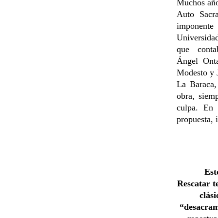
Muchos años
Auto Sacr
imponent
Universida
que conta
Ángel
Ont
Modesto y J
La Baraca,
obra, siem
culpa. En 
propuesta, 
Est
Rescatar t
clás
“desacram