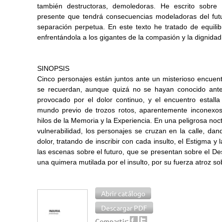
también destructoras, demoledoras. He escrito sobre 
presente que tendrá consecuencias modeladoras del futuro
separación perpetua. En este texto he tratado de equilib
enfrentándola a los gigantes de la compasión y la dignidad
SINOPSIS
Cinco personajes están juntos ante un misterioso encuen
se recuerdan, aunque quizá no se hayan conocido antes.
provocado por el dolor continuo, y el encuentro estall
mundo previo de trozos rotos, aparentemente inconexos,
hilos de la Memoria y la Experiencia. En una peligrosa noctu
vulnerabilidad, los personajes se cruzan en la calle, dand
dolor, tratando de inscribir con cada insulto, el Estigma 
las escenas sobre el futuro, que se presentan sobre el Des
una quimera mutilada por el insulto, por su fuerza atroz sob
Abrir catálogo
Descargar PDF
Compartir: