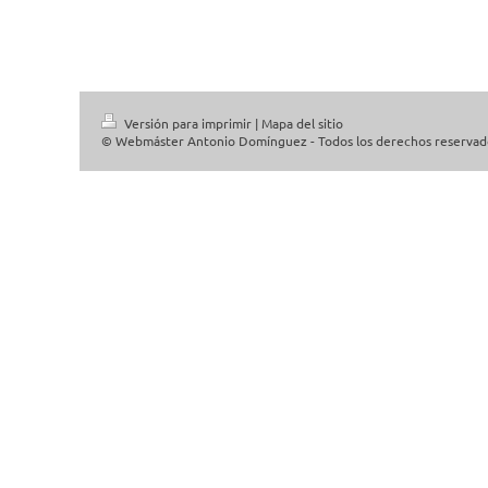
Versión para imprimir
|
Mapa del sitio
© Webmáster Antonio Domínguez - Todos los derechos reservad